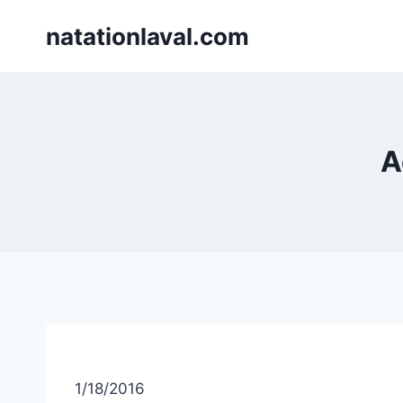
Skip
natationlaval.com
to
content
A
1/18/2016