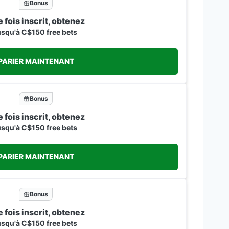
Bonus
 fois inscrit, obtenez
usqu'à C$150 free bets
PARIER MAINTENANT
Bonus
 fois inscrit, obtenez
usqu'à C$150 free bets
PARIER MAINTENANT
Bonus
 fois inscrit, obtenez
usqu'à C$150 free bets