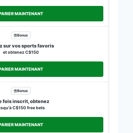
PARIER MAINTENANT
Bonus
z sur vos sports favoris
et obtenez C$150
PARIER MAINTENANT
Bonus
 fois inscrit, obtenez
usqu'à C$150 free bets
PARIER MAINTENANT