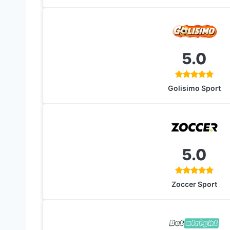
5.0
Golisimo Sport
5.0
Zoccer Sport