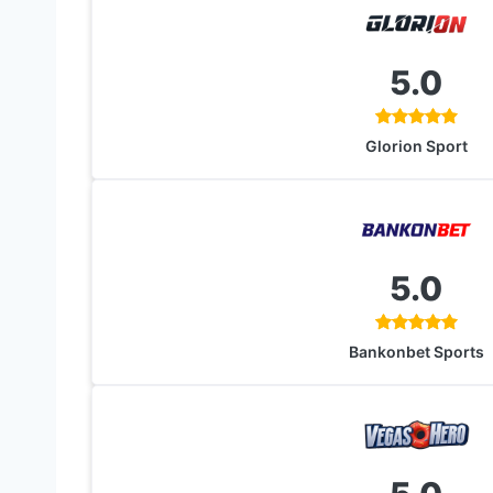
5.0
Glorion Sport
5.0
Bankonbet Sports