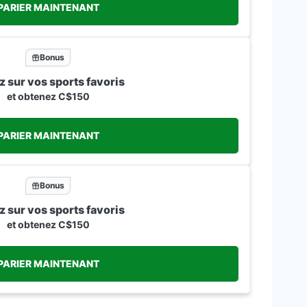
PARIER MAINTENANT
Bonus
z sur vos sports favoris
et obtenez C$150
PARIER MAINTENANT
Bonus
z sur vos sports favoris
et obtenez C$150
PARIER MAINTENANT