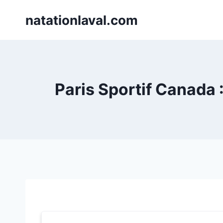
Skip
natationlaval.com
to
content
Paris Sportif Canada :