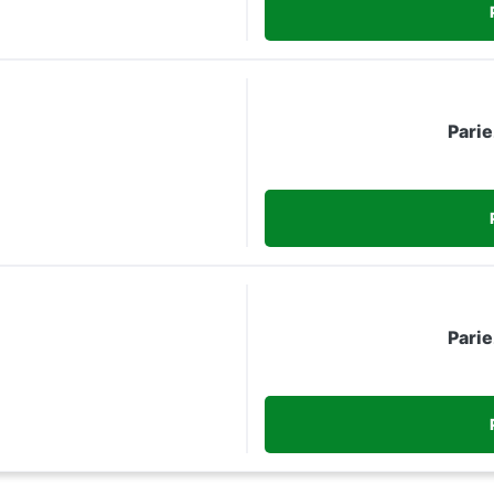
Parie
Parie