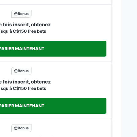
Bonus
 fois inscrit, obtenez
usqu'à C$150 free bets
PARIER MAINTENANT
Bonus
 fois inscrit, obtenez
usqu'à C$150 free bets
PARIER MAINTENANT
Bonus