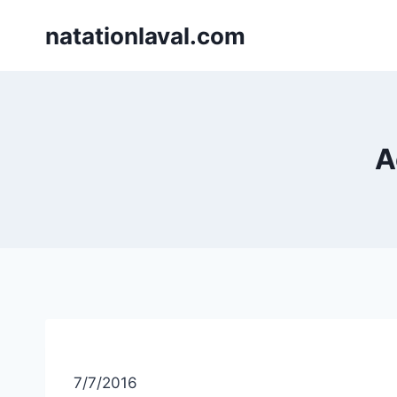
Skip
natationlaval.com
to
content
A
7/7/2016