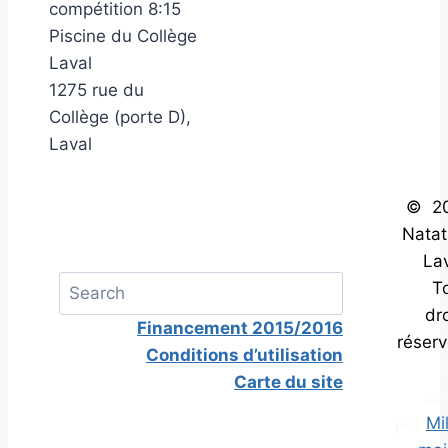
compétition 8:15
Piscine du Collège
Laval
1275 rue du
Collège (porte D),
Laval
© 2
Natat
Lav
T
dro
Financement 2015/2016
réserv
Conditions d’utilisation
S
Carte du site
co
par
Mi