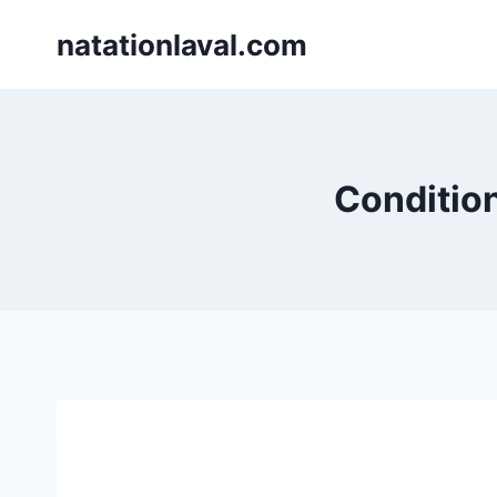
Skip
natationlaval.com
to
content
Condition