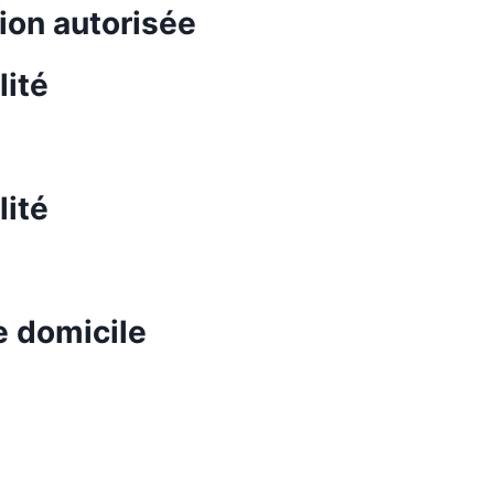
ation autorisée
lité
lité
de domicile