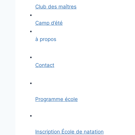
Club des maîtres
Camp d’été
à propos
Contact
Programme école
Inscription École de natation