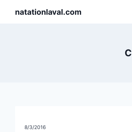
Skip
natationlaval.com
to
content
C
8/3/2016