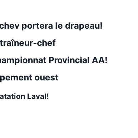
hev portera le drapeau!
ntraîneur-chef
ampionnat Provincial AA!
oppement ouest
atation Laval!